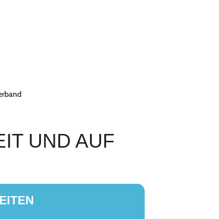
erband
EIT UND AUF
EITEN