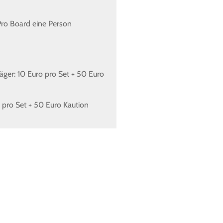
Evangelische Träger: 100
Pro Board eine Person
Kaution
Extern: 170 Euro + 100 Eu
äger: 10 Euro pro Set + 50 Euro
 pro Set + 50 Euro Kaution