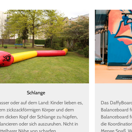
Schlange
sser oder auf dem Land: Kinder lieben es,
Das DaffyBoard 
em zickzackförmigen Körper und dem
Balanceboard fü
m dicken Kopf der Schlange zu hüpfen,
Balanceboard fö
lancieren oder sich auszuruhen. Nicht in
die Koordinatio
telbarer Nähe von scharfen
Menge Spaß. W