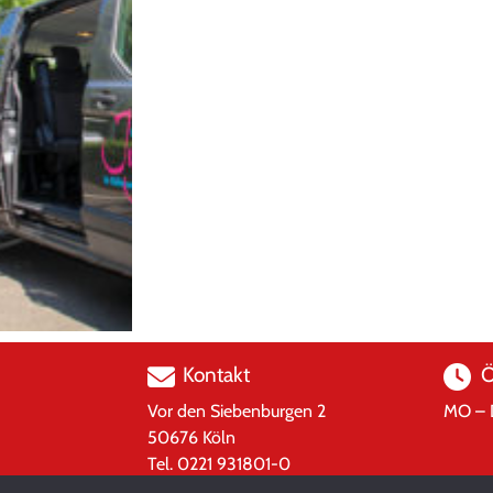
Kontakt
Ö
Vor den Siebenburgen 2
MO – 
50676 Köln
Tel. 0221 931801-0
juref-koeln(at)ekir.de