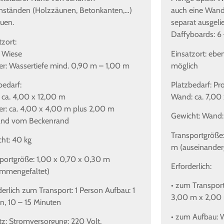
ständen (Holzzäunen, Betonkanten,…)
auch eine Wand 
uen.
separat ausgel
Daffyboards: 6 
tzort:
 Wiese
Einsatzort: ebe
r: Wassertiefe mind. 0,90 m – 1,00 m
möglich
bedarf:
Platzbedarf: Pr
 ca. 4,00 x 12,00 m
Wand: ca. 7,00
r: ca. 4,00 x 4,00 m plus 2,00 m
Gewicht: Wand:
and vom Beckenrand
Transportgröße:
ht: 40 kg
m (auseinander
portgröße: 1,00 x 0,70 x 0,30 m
Erforderlich:
ammengefaltet)
• zum Transpor
derlich zum Transport: 1 Person Aufbau: 1
3,00 m x 2,00
n, 10 – 15 Minuten
• zum Aufbau: 
tz: Stromversorgung: 220 Volt,