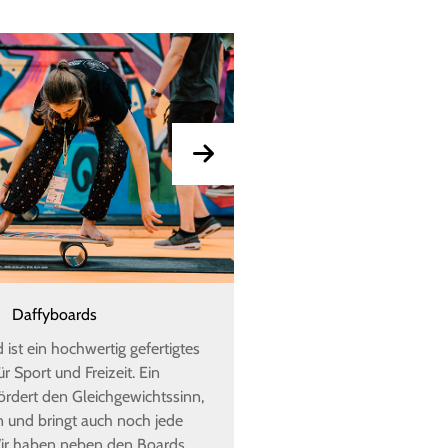
Daffyboards
Kletter
ist ein hochwertig gefertigtes
Der Kletterberg kann von 
r Sport und Freizeit. Ein
jeweils vier Personen (Bi
rdert den Gleichgewichtssinn,
gleichzeitig bis zur Spit
n und bringt auch noch jede
Ein großer Spaß für Kinde
ir haben neben den Boards
Jugendliche. Nicht in umm