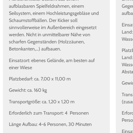
aufblasbaren Spielfeldrahmen, einem
Gegen
Seilsystem, einem Hochleistungsgebläse und
aufba
Schaumstoffbällen. Der Kicker soll
Einsa
sinnvollerweise im Außenbereich eingesetzt
Land:
werden. Nicht in unmittelbarer Nähe von
Wasse
scharfen Gegenständen (Holzzäunen,
Betonkanten,…) aufbauen.
Platz
Land:
Einsatzort: ebenes Gelände, am besten auf
Wasse
einer Wiese
Abst
Platzbedarf: ca. 7,00 x 11,00 m
Gewic
Gewicht: ca. 160 kg
Trans
Transportgröße: ca. 1,20 x 1,20 m
(zus
Erforderlich zum Transport: 4 Personen
Erfor
Perso
Länge Aufbau: 4-6 Personen, 30 Minuten
Einsa