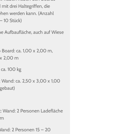
mit drei Haltegriffen, die
scharfen Gegenständen (
iehen werden kann. (Anzahl
Betonkanten,…) aufbauen
– 10 Stück)
Einsatzort: ebenes Gelän
ne Aufbaufläche, auch auf Wiese
einer Wiese
Platzbedarf: Fläche ca. 7
o Board: ca. 1,00 x 2,00 m,
m Sicherheitsabstand (mi
 x 2,00 m
8,00 x 8,00 m)
 ca. 100 kg
Gewicht: 250 kg Transport
1,50 x 1,50 m (zusammeng
 Wand: ca. 2,50 x 3,00 x 1,00
gebaut)
Erforderlich: zum Transpo
zum Tragen zum Aufbau:
Einsatz: Stromversorgung
t: Wand: 2 Personen Ladefläche
Wechselstrom, 500 Watt 
 m
Aufsichtspersonen
Wand: 2 Personen 15 – 20
Preis: