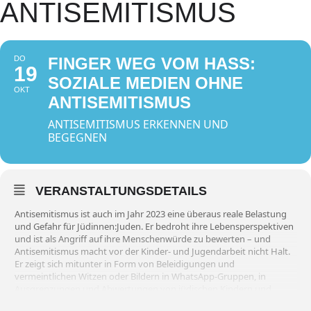
ANTISEMITISMUS
DO
FINGER WEG VOM HASS:
19
SOZIALE MEDIEN OHNE
OKT
ANTISEMITISMUS
ANTISEMITISMUS ERKENNEN UND
BEGEGNEN
VERANSTALTUNGSDETAILS
Antisemitismus ist auch im Jahr 2023 eine überaus reale Belastung
und Gefahr für Jüdinnen:Juden. Er bedroht ihre Lebensperspektiven
und ist als Angriff auf ihre Menschenwürde zu bewerten – und
Antisemitismus macht vor der Kinder- und Jugendarbeit nicht Halt.
Er zeigt sich mitunter in Form von Beleidigungen und
vermeintlichen Witzen oder Bildern in WhatsApp-Gruppen, in
Ausgrenzungen und Abwertungen von jüdischen Kindern und
Jugendlichen oder auch Mobbing und physischer Gewalt.