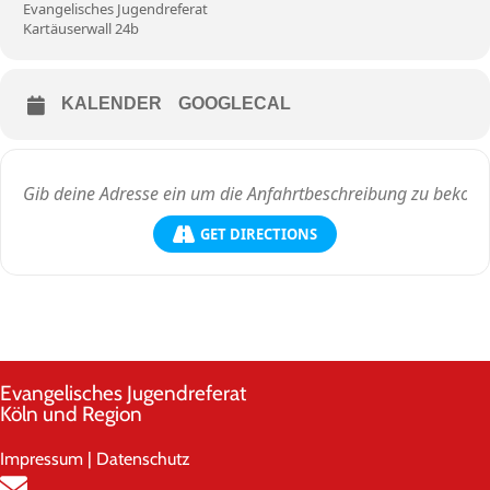
Evangelisches Jugendreferat
Kartäuserwall 24b
KALENDER
GOOGLECAL
GET DIRECTIONS
Evangelisches Jugendreferat
Köln und Region
Impressum
|
Datenschutz