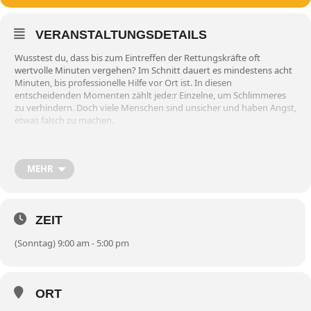
VERANSTALTUNGSDETAILS
Wusstest du, dass bis zum Eintreffen der Rettungskräfte oft
wertvolle Minuten vergehen? Im Schnitt dauert es mindestens acht
Minuten, bis professionelle Hilfe vor Ort ist. In diesen
entscheidenden Momenten zählt jede:r Einzelne, um Schlimmeres
zu verhindern. Doch viele Menschen sind unsicher und haben Angst,
etwas falsch zu machen.
In unseren Erste-Hilfe-Kursen lernst du, wie du im Notfall schnell und
richtig reagierst. Denn: Nur wer gar nichts tut, macht etwas falsch!
MEHR
Unsere Kurse sind vielseitig anerkannt und erfüllen die
Anforderungen für:
den Führerschein
ZEIT
die JuLeiCa (Jugendleiter:innen-Card)
die Rettungsschwimmerausbildung
(Sonntag) 9:00 am - 5:00 pm
Warum ist Erste Hilfe wichtig?
Erste Hilfe kann Leben retten – und jede:r von uns ist verpflichtet, im
Notfall zu helfen. Unsere Schulungen bereiten dich praxisnah auf
ORT
verschiedene Situationen vor, sodass du mit einem sicheren Gefühl
handeln kannst.