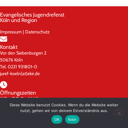
Evangelisches Jugendreferat
Köln und Region
Impressum
|
Datenschutz
Kontakt
Vor den Siebenburgen 2
50676 Köln
Tel. 0221 931801-0
juref-koeln(at)ekir.de
Öffnungszeiten
MO – DO: 9 – 14 Uhr
Diese Website benutzt Cookies. Wenn du die Website weiter
nutzt, gehen wir von deinem Einverständnis aus.
OK
Nein